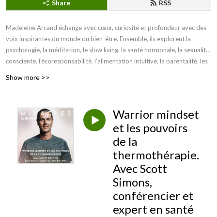
Share
RSS
Madeleine Arcand échange avec cœur, curiosité et profondeur avec des
voix inspirantes du monde du bien-être. Ensemble, ils explorent la
psychologie, la méditation, le slow living, la santé hormonale, la sexualité
consciente, l’écoresponsabilité, l’alimentation intuitive, la parentalité, les
relations, le sens, les intentions… et cette fameuse quête d’équilibre, avec
Show more >>
beaucoup d’humanité et de nuances.
Warrior mindset
et les pouvoirs
de la
thermothérapie.
Avec Scott
Simons,
conférencier et
expert en santé