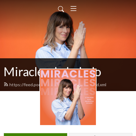
Miracles, le balado
https://feed.podbean.com/baladomiracles/feed.xml