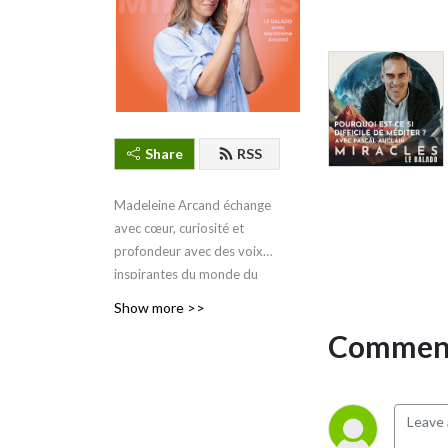
Share
RSS
Madeleine Arcand échange
avec cœur, curiosité et
profondeur avec des voix
inspirantes du monde du
bien-être. Ensemble, ils
Show more >>
explorent la psychologie, la
Comment
méditation, le slow living, la
santé hormonale, la
sexualité consciente,
l’écoresponsabilité,
l’alimentation intuitive, la