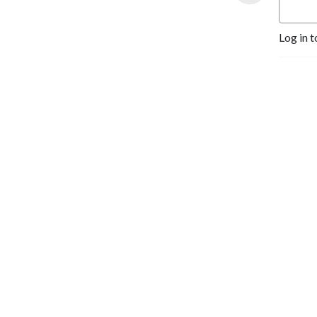
parentalité, les relations, le
sens, les intentions… et cette
Log in t
fameuse quête d’équilibre,
avec beaucoup d’humanité
et de nuances.