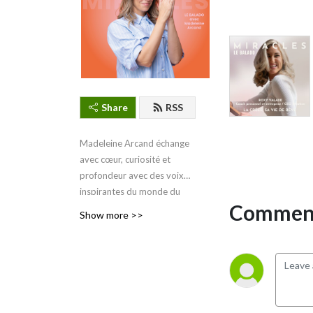
Share
RSS
Madeleine Arcand échange
avec cœur, curiosité et
profondeur avec des voix
inspirantes du monde du
Comment
bien-être. Ensemble, ils
Show more >>
explorent la psychologie, la
méditation, le slow living, la
santé hormonale, la
sexualité consciente,
l’écoresponsabilité,
l’alimentation intuitive, la