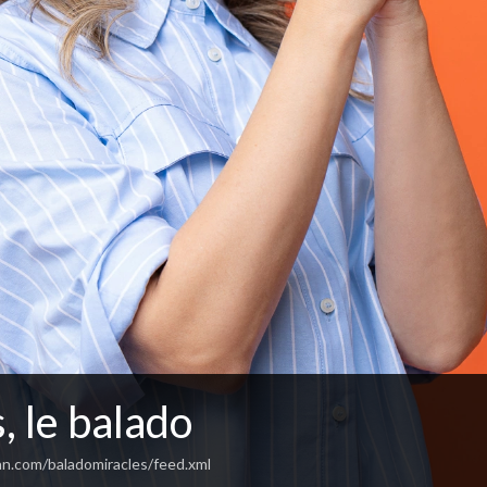
, le balado
an.com/baladomiracles/feed.xml